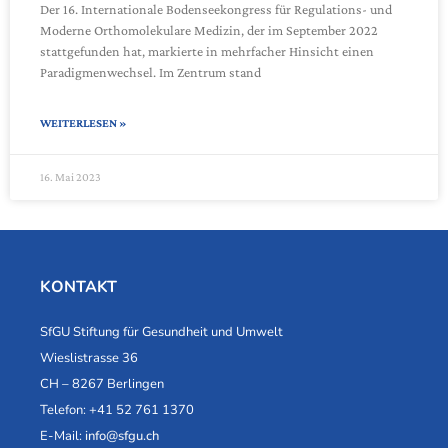
Der 16. Internationale Bodenseekongress für Regulations- und
Moderne Orthomolekulare Medizin, der im September 2022
stattgefunden hat, markierte in mehrfacher Hinsicht einen
Paradigmenwechsel. Im Zentrum stand
WEITERLESEN »
16. Mai 2023
KONTAKT
SfGU Stiftung für Gesundheit und Umwelt
Wieslistrasse 36
CH – 8267 Berlingen
Telefon: +41 52 761 1370
E-Mail:
info@sfgu.ch