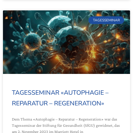
TAGESSEMINAR
TAGESSEMINAR «AUTOPHAGIE –
REPARATUR – REGENERATION»
Dem Thema «Autophagie – Reparatur – Regeneration» war das
Tagesseminar der Stiftung für Gesundheit (SfGU) gewidmet, das
am 2. November 2023 im Marriott Hotel in