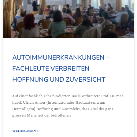
AUTOIMMUNERKRANKUNGEN –
FACHLEUTE VERBREITEN
HOFFNUNG UND ZUVERSICHT
Auf einer fachlich sehr fundierten Basis verbreitete Prof. Dr. med.
habil. Ulrich Amon (Internationales Hautarztzentrum
DermAllegra) Hoffnung und Zuversicht, dass «bei der ganz
grossen Mehrheit der betroffenen
WEITERLESEN »