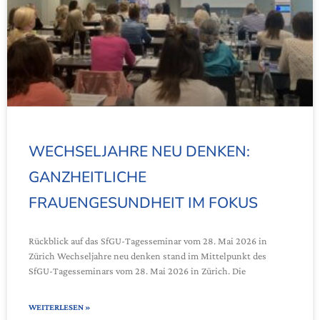
WECHSELJAHRE NEU DENKEN:
GANZHEITLICHE
FRAUENGESUNDHEIT IM FOKUS
Rückblick auf das SfGU-Tagesseminar vom 28. Mai 2026 in
Zürich Wechseljahre neu denken stand im Mittelpunkt des
SfGU-Tagesseminars vom 28. Mai 2026 in Zürich. Die
WEITERLESEN »